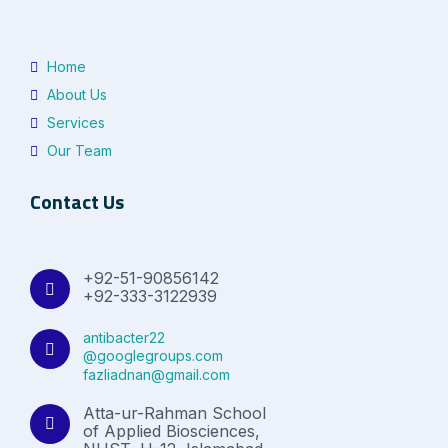
Home
About Us
Services
Our Team
Contact Us
+92-51-90856142
+92-333-3122939
antibacter22
@googlegroups.com
fazliadnan@gmail.com
Atta-ur-Rahman School
of Applied Biosciences,